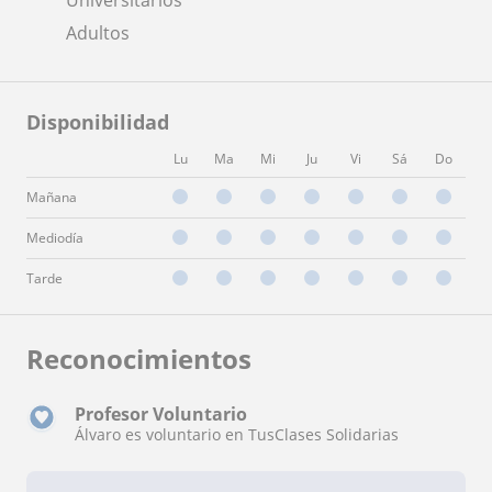
Adultos
Disponibilidad
Lu
Ma
Mi
Ju
Vi
Sá
Do
Mañana
Mediodía
Tarde
Reconocimientos
Profesor Voluntario
Álvaro es voluntario en TusClases Solidarias