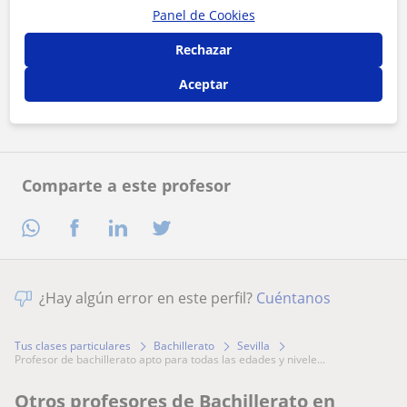
Panel de Cookies
Al hacer clic, aceptas nuestro
aviso legal
y de
privacidad
Rechazar
Aceptar
Contactar ahora
Comparte a este profesor
¿Hay algún error en este perfil?
Cuéntanos
Tus clases particulares
Bachillerato
Sevilla
profesor de bachillerato apto para todas las edades y nivele...
Otros profesores de Bachillerato en