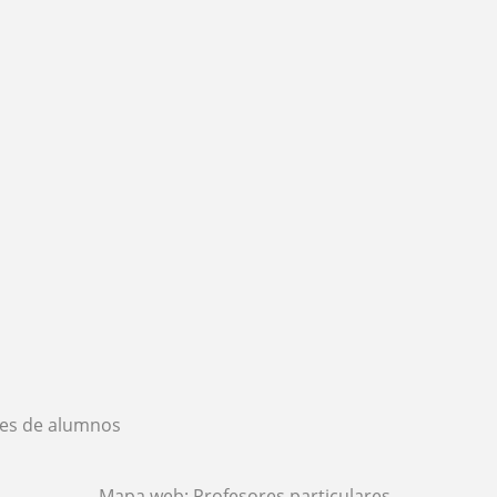
es de alumnos
Mapa web:
Profesores particulares