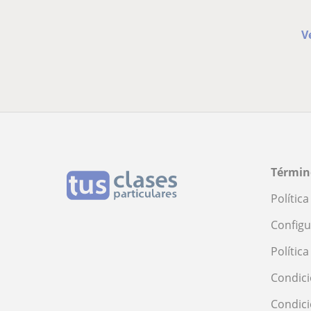
V
Términ
Polític
Configu
Polític
Condici
Condic