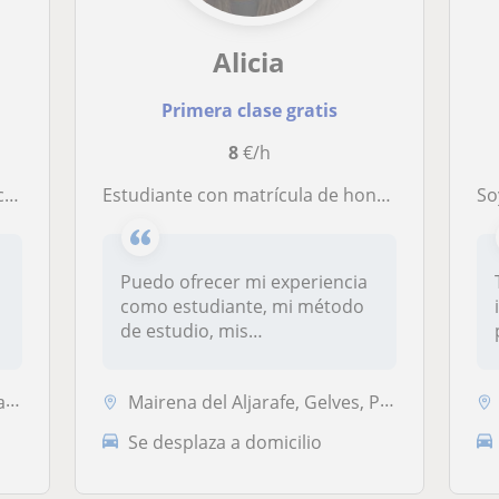
Alicia
Primera clase gratis
8
€/h
as
Estudiante con matrícula de honor en la ESO y media de 10 en primero de bachillerato tecnológico.
Soy 
Puedo ofrecer mi experiencia
como estudiante, mi método
de estudio, mis
conocimiento...
..
Mairena del Aljarafe, Gelves, Palomares del Río, San Juan de Aznalfara...
Se desplaza a domicilio