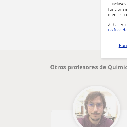
Tusclases
funcionami
medir su 
Al hacer c
Política d
Pan
Otros profesores de Químic