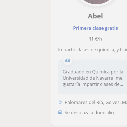
Abel
Primera clase gratis
11
€/h
Imparto clases de química, y física si se requiere. Cualquier otra asignatura preguntad sin problem
Graduado en Química por la
Universidad de Navarra, me
gustaría impartir clases de
Qu...
Palomares del Río, Gelves, Mairena del Aljarafe, San Juan de Aznalfara.
Se desplaza a domicilio