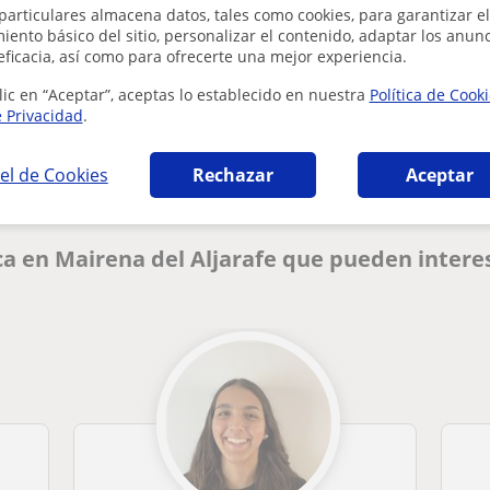
particulares almacena datos, tales como cookies, para garantizar el
ento básico del sitio, personalizar el contenido, adaptar los anunc
eficacia, así como para ofrecerte una mejor experiencia.
lic en “Aceptar”, aceptas lo establecido en nuestra
Política de Cook
¿Hay algún error en este perfil?
Cuéntanos
e Privacidad
.
el de Cookies
Rechazar
Aceptar
a en Mairena del Aljarafe que pueden intere