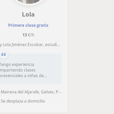
Lola
Primera clase gratis
13
€/h
Lola Jiménez Escobar, estudiante de tercer año del grado en Farmacia en la Universidad de Sevilla.
Tengo experiencia
impartiendo clases
presenciales a niñas de
segundo de bachillerato...
Mairena del Aljarafe, Gelves, Palomares del Río, San Juan de Aznalfara...
Se desplaza a domicilio