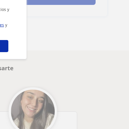
ios y
ies
y
sarte