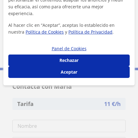
+
−
su eficacia, así como para ofrecerte una mejor
experiencia.
Al hacer clic en “Aceptar”, aceptas lo establecido en
nuestra
Política de Cookies
y
Política de Privacidad
.
Panel de Cookies
5 km
3 mi
Leaflet
| ©
OpenStreetMap
contributors
Rechazar
Aceptar
Contacta con María
Tarifa
11
€/h