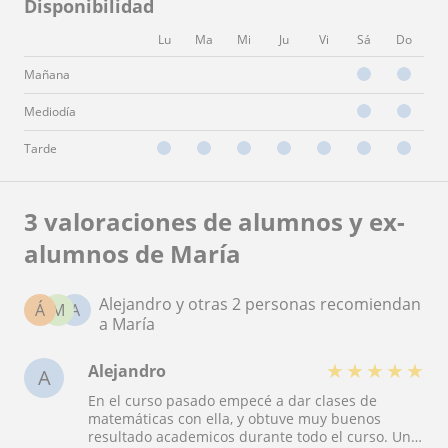
Disponibilidad
Lu
Ma
Mi
Ju
Vi
Sá
Do
Mañana
Mediodía
Tarde
3 valoraciones de alumnos y ex-
alumnos de María
Alejandro y otras 2 personas recomiendan
Á
M
A
a María
★
★
★
★
★
Alejandro
A
En el curso pasado empecé a dar clases de
matemáticas con ella, y obtuve muy buenos
resultado academicos durante todo el curso. Una