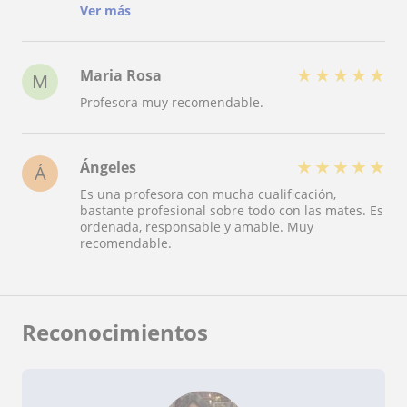
de las cosas que mas me gustaba de ella, es que
Ver más
no acababa la clase hasta que no tuvieses
ninguna duda de lo que estaba estudiando ese
dia.
★
★
★
★
★
Maria Rosa
M
Profesora muy recomendable.
★
★
★
★
★
Ángeles
Á
Es una profesora con mucha cualificación,
bastante profesional sobre todo con las mates. Es
ordenada, responsable y amable. Muy
recomendable.
Reconocimientos