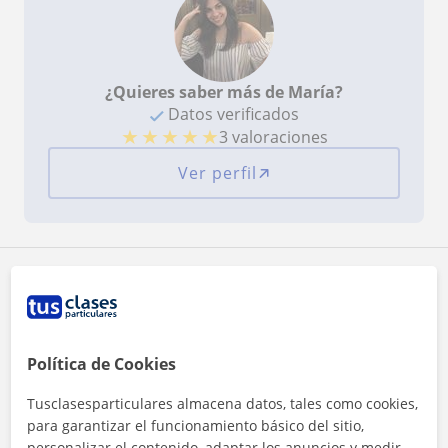
¿Quieres saber más de María?
Datos verificados
★
★
★
★
★
3 valoraciones
Ver perfil
Zona de María
Localidades a las que se desplaza para dar clase
Política de Cookies
Mairena del Aljarafe
Gelves
Tomares
Tusclasesparticulares almacena datos, tales como cookies,
San Juan de Aznalfarache
para garantizar el funcionamiento básico del sitio,
personalizar el contenido, adaptar los anuncios y medir