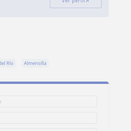
Ver perfil
del Río
Almensilla