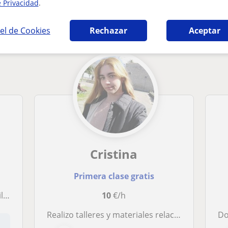
e Privacidad
.
 Castellana y Literatura en Sevilla que puede
el de Cookies
Rechazar
Aceptar
Cristina
Primera clase gratis
go
10
€/h
Realizo talleres y materiales relacionados con los contenidos necesarios para dinamizar el proceso educativo del niño. Suelo trabajar con niños de entre seis a doce años.
Doy