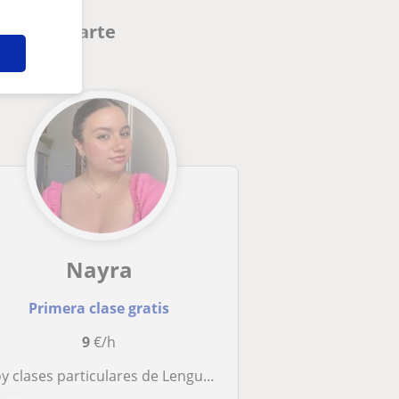
n interesarte
Nayra
Primera clase gratis
9
€/h
 clases particulares de Lengua nivel de ESO aunque también las podría dar de cualquier otra asignatura