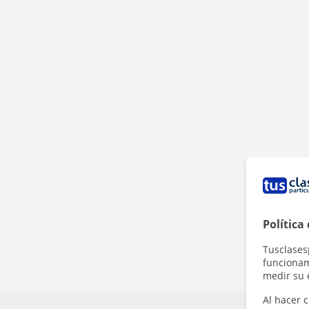
Política
Tusclases
funcionami
medir su 
Al hacer c