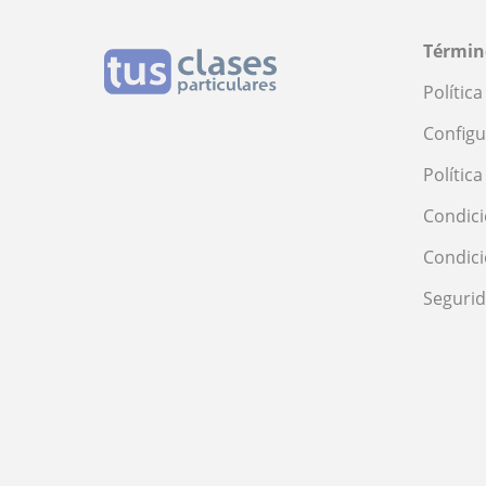
Términ
Polític
Configu
Polític
Condici
Condic
Seguri