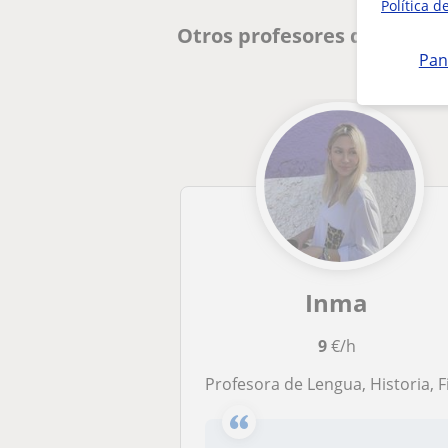
Política d
Otros profesores de Lengua
Pan
Inma
9
€/h
Profesora de Lengua, Historia, Filosofía, Latin y Grie