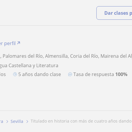
Dar clases 
r perfil
), Palomares del Río, Almensilla, Coria del Río, Mairena del A
gua Castellana y Literatura
dos
5 años dando clase
Tasa de respuesta
100%
titulado en historia con más de cuatro años dando 
ra
Sevilla