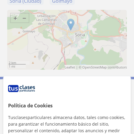
Soria (Ciudad)
Golmayo
+
−
2 km
1 mi
Leaflet
| ©
OpenStreetMap
contributors
Contacta con Guadalupe López
Burgos
Política de Cookies
Tusclasesparticulares almacena datos, tales como cookies,
Tarifa
15
€/h
para garantizar el funcionamiento básico del sitio,
personalizar el contenido, adaptar los anuncios y medir