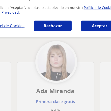
lic en “Aceptar”, aceptas lo establecido en nuestra
Política de Cook
e Privacidad
.
 en Santa Cruz de Tenerife que pueden intere
el de Cookies
Rechazar
Aceptar
Ada Miranda
Primera clase gratis