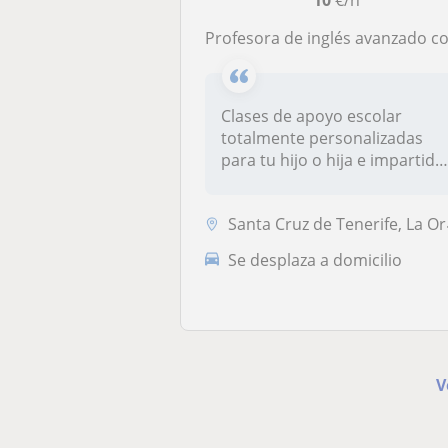
10
€/h
Profesora de inglés avanzado con más de dos años de experiencia que imparte clases en la zona norte de Tenerife
Clases de apoyo escolar
totalmente personalizadas
para tu hijo o hija e impartida
p...
Santa Cruz de Tenerife, La Orotava, Los Realejos, Puerto de la Cruz
Se desplaza a domicilio
V