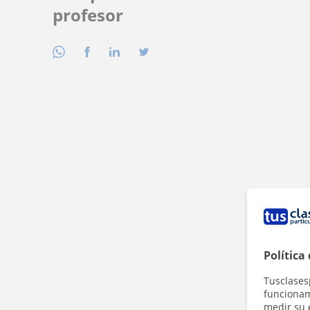
profesor
Política
Tusclases
funcionami
medir su 