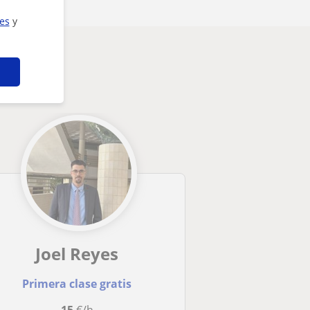
ies
y
sarte
Joel Reyes
Primera clase gratis