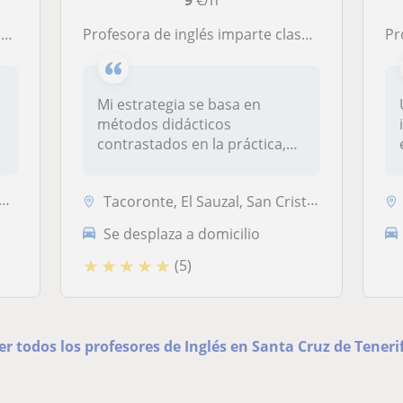
9
€/h
.
Profesora de inglés imparte clases de varios niveles. Conversación inglesa
Pr
Mi estrategia se basa en
métodos didácticos
s
contrastados en la práctica,
desde el es...
Tacoronte, El Sauzal, San Cristóbal de la Laguna, Tegueste, La Matanza...
Se desplaza a domicilio
★
★
★
★
★
(5)
er todos los profesores de Inglés en Santa Cruz de Teneri