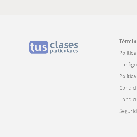
Términ
Polític
Configu
Polític
Condici
Condic
Seguri