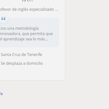
15
€/h
ofesor de inglés especializado en ESO, Bachillerato y FP.
Uso una metodología
innovadora, que permita que
el aprendizaje sea lo más
ameno y lo...
Santa Cruz de Tenerife
Se desplaza a domicilio
fe