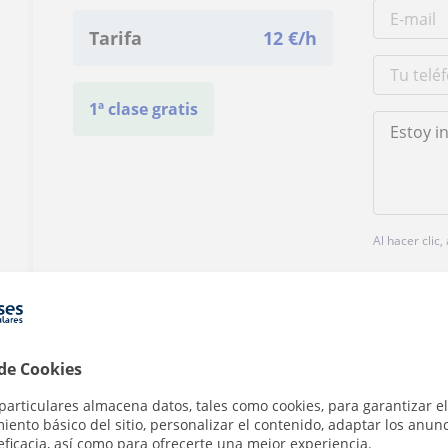
Tarifa
12
€/h
1ª clase gratis
Al hacer clic
 de Cookies
¿Hay algún error en este perfil?
Cuéntanos
particulares almacena datos, tales como cookies, para garantizar el
ento básico del sitio, personalizar el contenido, adaptar los anunc
eficacia, así como para ofrecerte una mejor experiencia.