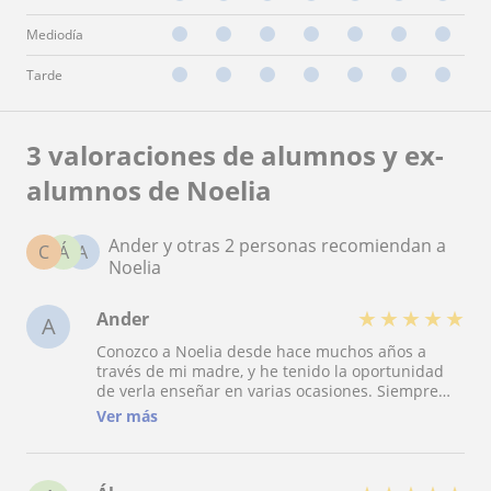
Mediodía
Tarde
3 valoraciones de alumnos y ex-
alumnos de Noelia
Ander y otras 2 personas recomiendan a
C
Á
A
Noelia
★
★
★
★
★
Ander
A
Conozco a Noelia desde hace muchos años a
través de mi madre, y he tenido la oportunidad
de verla enseñar en varias ocasiones. Siempre
me ha impresionado su forma de dar clase: clara,
Ver más
cercana y muy adaptada a las necesidades de
cada alumno. Confío plenamente en su talento
como profesora. Se nota que disfruta enseñando,
y eso se refleja en la atención que presta, su