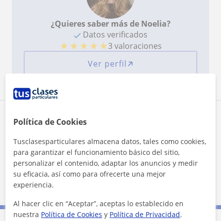
¿Quieres saber más de Noelia?
Datos verificados
★
★
★
★
★
3 valoraciones
Ver perfil
Zona de Noelia
Política de Cookies
Tusclasesparticulares almacena datos, tales como cookies,
Localidades a las que se desplaza para dar clase
para garantizar el funcionamiento básico del sitio,
personalizar el contenido, adaptar los anuncios y medir
El Rosario
San Cristóbal de la Laguna
su eficacia, así como para ofrecerte una mejor
Santa Cruz de Tenerife
Tegueste
experiencia.
Al hacer clic en “Aceptar”, aceptas lo establecido en
nuestra
Política de Cookies
y
Política de Privacidad
.