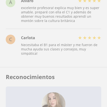
★
★
★
★
★
Álvaro
Á
preparación y la paciencia con la que explica. Si
excelente profesora! explica muy bien y es super
estás buscando clases de inglés con alguien que
amable. preparé con ella el C1 y además de
combina profesionalidad, vocación y empatía, no
obtener muy buenos resultados aprendí un
dudaría en recomendar a Noelia.
montón sobre la cultura británica
★
★
★
★
★
Carlota
C
Necesitaba el B1 para el máster y me fueron de
mucha ayuda sus clases y consejos, muy
simpática!
Reconocimientos