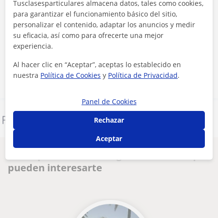
Tusclasesparticulares almacena datos, tales como cookies,
para garantizar el funcionamiento básico del sitio,
personalizar el contenido, adaptar los anuncios y medir
Al hacer clic, aceptas nuestro
aviso legal
y de
privacidad
su eficacia, así como para ofrecerte una mejor
experiencia.
Contactar ahora
Al hacer clic en “Aceptar”, aceptas lo establecido en
nuestra
Política de Cookies
y
Política de Privacidad
.
Panel de Cookies
Denunciar este perfil
Rechazar
Aceptar
Otros profesores de Inglés en Madrid que
pueden interesarte