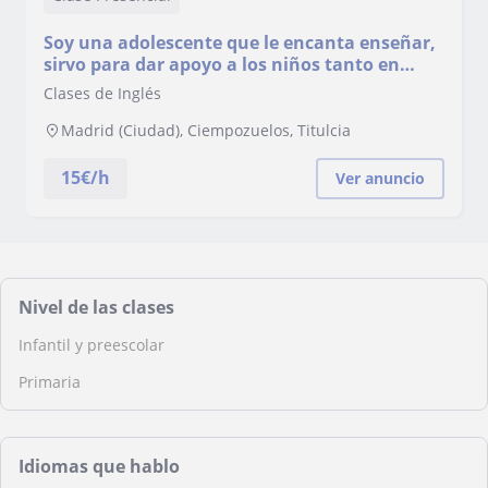
Soy una adolescente que le encanta enseñar,
sirvo para dar apoyo a los niños tanto en
inglés como en lengua y matemáticas
Clases de Inglés
Madrid (Ciudad), Ciempozuelos, Titulcia
15
€/h
Ver anuncio
Nivel de las clases
Infantil y preescolar
Primaria
Idiomas que hablo