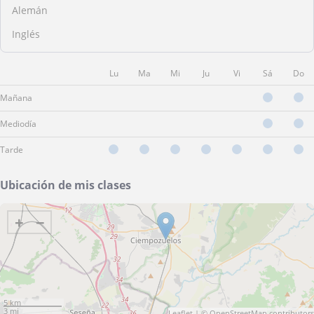
Alemán
Inglés
Lu
Ma
Mi
Ju
Vi
Sá
Do
Mañana
Mediodía
Tarde
Ubicación de mis clases
+
−
5 km
3 mi
Leaflet
| ©
OpenStreetMap
contributors