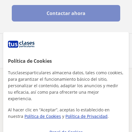
Contactar ahora
Comparte a este profesor
Política de Cookies
Tusclasesparticulares almacena datos, tales como cookies,
para garantizar el funcionamiento básico del sitio,
¿Hay algún error en este perfil?
Cuéntanos
personalizar el contenido, adaptar los anuncios y medir
su eficacia, así como para ofrecerte una mejor
Tus clases particulares
Inglés
Toledo
Seseña
experiencia.
chico joven con afinidad con el idioma que busca enseñar a c...
Al hacer clic en “Aceptar”, aceptas lo establecido en
Otros profesores de Inglés en Seseña que
nuestra
Política de Cookies
y
Política de Privacidad
.
pueden interesarte