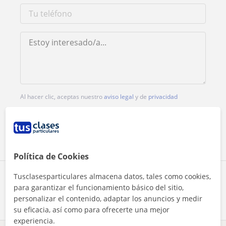
Al hacer clic, aceptas nuestro
aviso legal
y de
privacidad
Contactar ahora
Política de Cookies
Tusclasesparticulares almacena datos, tales como cookies,
Comparte a este profesor
para garantizar el funcionamiento básico del sitio,
personalizar el contenido, adaptar los anuncios y medir
su eficacia, así como para ofrecerte una mejor
experiencia.