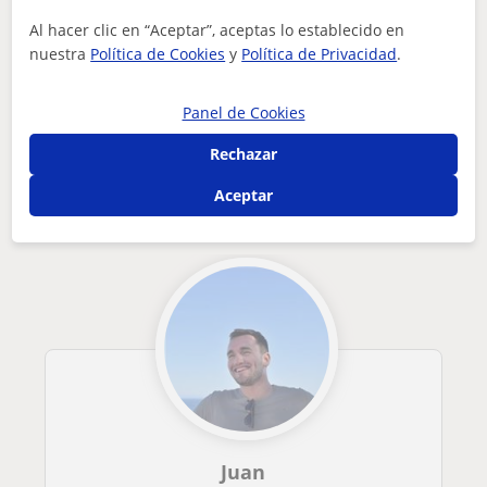
Al hacer clic en “Aceptar”, aceptas lo establecido en
¿Hay algún error en este perfil?
Cuéntanos
nuestra
Política de Cookies
y
Política de Privacidad
.
Tus clases particulares
Inglés
Toledo
profesora de inglés con nivel b2 certificado por oxford
Panel de Cookies
Otros profesores de Inglés en Toledo que
Rechazar
pueden interesarte
Aceptar
Juan