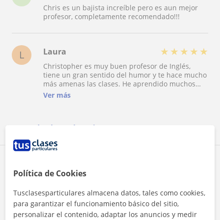
Chris es un bajista increíble pero es aun mejor
ayuda a conseguirlo! Además, tiene una vocación,
profesor, completamente recomendado!!!
le gusta tantísimo y es tan buen bajista, que
motiva al 500%!!! Es maravilloso como profesor,
de verdad. No os vais a equivocar con él. Gracias
por todo, Chris!!!!
★
★
★
★
★
Laura
L
Christopher es muy buen profesor de Inglés,
tiene un gran sentido del humor y te hace mucho
más amenas las clases. He aprendido muchos
conceptos y expresiones, por tanto tengo una
Ver más
capacidad de expresión hablando Inglés más
extensa.
Ver todas las valoraciones
Reconocimientos
Política de Cookies
Tusclasesparticulares almacena datos, tales como cookies,
para garantizar el funcionamiento básico del sitio,
personalizar el contenido, adaptar los anuncios y medir