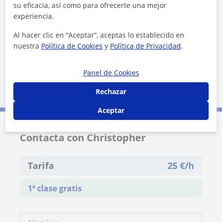
su eficacia, así como para ofrecerte una mejor
experiencia.
¿Quieres saber más de Christopher?
Al hacer clic en “Aceptar”, aceptas lo establecido en
Datos verificados
nuestra
Política de Cookies
y
Política de Privacidad
.
★
★
★
★
★
24 valoraciones
Ver perfil
Panel de Cookies
Rechazar
Aceptar
Contacta con Christopher
Tarifa
25
€/h
1ª clase gratis