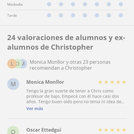
Mediodía
Tarde
24 valoraciones de alumnos y ex-
alumnos de Christopher
Monica Monllor y otras 23 personas
L
O
M
recomiendan a Christopher
★
★
★
★
★
Monica Monllor
M
Tengo la gran suerte de tener a Chris como
profesor de bajo. Empecé con él hace casi dos
años. Tengo buen oído pero no tenia ni idea de
tocar el instrumento ??. Fue genial empezar con
Ver más
él porque tiene una paciencia increíble, ayuda
muchísimo y además aprendes tocando
canciones que te gustan y con las que disfrutas
viendo el resultado. Eliges un tema que te motive,
★
★
★
★
★
Oscar Ettedgui
O
él “te pinta” las notas en el pentagrama y te