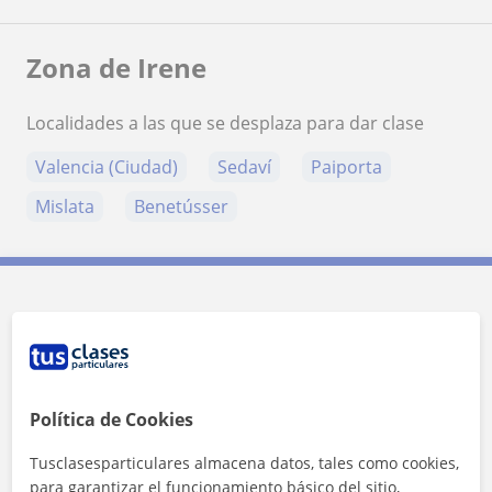
Zona de Irene
Localidades a las que se desplaza para dar clase
Valencia (Ciudad)
Sedaví
Paiporta
Mislata
Benetússer
Contacta con Irene
Tarifa
11
€/h
Política de Cookies
1ª clase gratis
Tusclasesparticulares almacena datos, tales como cookies,
para garantizar el funcionamiento básico del sitio,