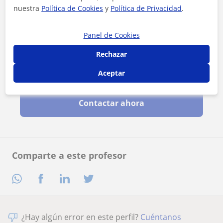
nuestra
Política de Cookies
y
Política de Privacidad
.
Panel de Cookies
Rechazar
Aceptar
Al hacer clic, aceptas nuestro
aviso legal
y de
privacidad
Contactar ahora
Comparte a este profesor
¿Hay algún error en este perfil?
Cuéntanos