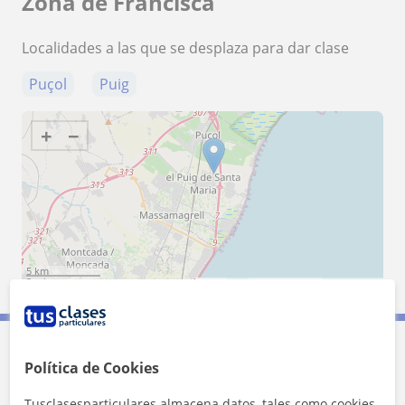
Zona de Francisca
Localidades a las que se desplaza para dar clase
Puçol
Puig
+
−
5 km
3 mi
Leaflet
| ©
OpenStreetMap
contributors
Contacta con Francisca
Política de Cookies
Tusclasesparticulares almacena datos, tales como cookies,