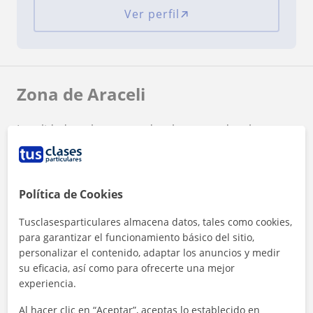
Ver perfil
Zona de Araceli
Localidades a las que se desplaza para dar clase
Silla
Paiporta
Catarroja
Alfafar
Alcàsser
Albal
Política de Cookies
+
−
Tusclasesparticulares almacena datos, tales como cookies,
para garantizar el funcionamiento básico del sitio,
personalizar el contenido, adaptar los anuncios y medir
su eficacia, así como para ofrecerte una mejor
experiencia.
Al hacer clic en “Aceptar”, aceptas lo establecido en