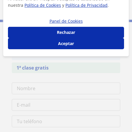
nuestra
Política de Cookies
y
Política de Privacidad
.
5 km
3 mi
Leaflet
| ©
OpenStreetMap
contributors
Panel de Cookies
Rechazar
Contacta con Araceli
Aceptar
Tarifa
30
€/h
1ª clase gratis