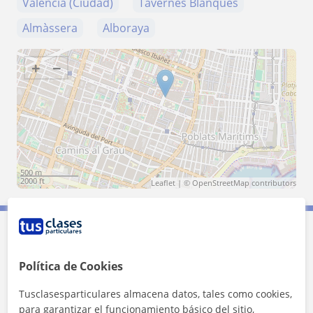
Valencia (Ciudad)
Tavernes Blanques
Almàssera
Alboraya
+
−
500 m
2000 ft
Leaflet
| ©
OpenStreetMap
contributors
Contacta con Mariano
Política de Cookies
Tarifa
20
€/h
Tusclasesparticulares almacena datos, tales como cookies,
para garantizar el funcionamiento básico del sitio,