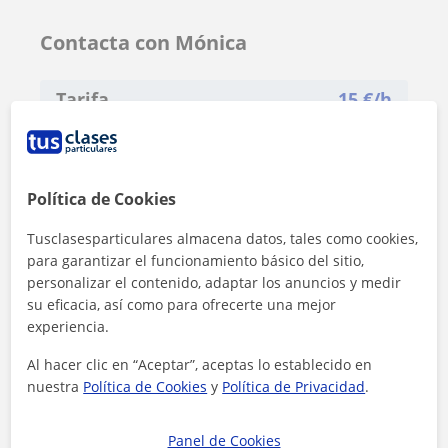
Contacta con Mónica
Tarifa
15
€/h
Política de Cookies
Tusclasesparticulares almacena datos, tales como cookies,
para garantizar el funcionamiento básico del sitio,
personalizar el contenido, adaptar los anuncios y medir
su eficacia, así como para ofrecerte una mejor
experiencia.
Al hacer clic en “Aceptar”, aceptas lo establecido en
nuestra
Política de Cookies
y
Política de Privacidad
.
Panel de Cookies
Al hacer clic, aceptas nuestro
aviso legal
y de
privacidad