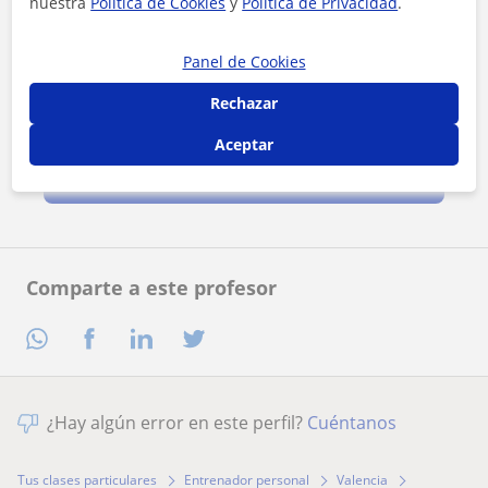
nuestra
Política de Cookies
y
Política de Privacidad
.
Panel de Cookies
Rechazar
Al hacer clic, aceptas nuestro
aviso legal
y de
privacidad
Aceptar
Contactar ahora
Comparte a este profesor
¿Hay algún error en este perfil?
Cuéntanos
Tus clases particulares
Entrenador personal
Valencia