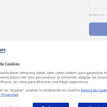
Al hacer clic
¿Hay algún error en este perfil?
Cuéntanos
 de Cookies
particulares almacena datos, tales como cookies, para garantizar el
ento básico del sitio, personalizar el contenido, adaptar los anunc
eficacia, así como para ofrecerte una mejor experiencia.
iano en Valencia que pueden interesarte
lic en “Aceptar”, aceptas lo establecido en nuestra
Política de Cook
e Privacidad
.