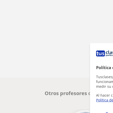
Política
Tusclases
funcionami
medir su 
Otros profesores de Valenc
Al hacer c
Política d