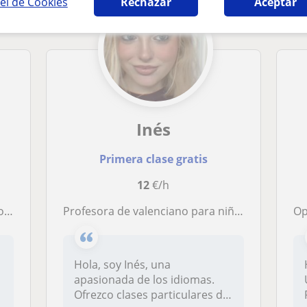
el de Cookies
Rechazar
Aceptar
Inés
Primera clase gratis
12
€/h
mica
Profesora de valenciano para niños de primaria
Op
Hola, soy Inés, una
apasionada de los idiomas.
Ofrezco clases particulares de