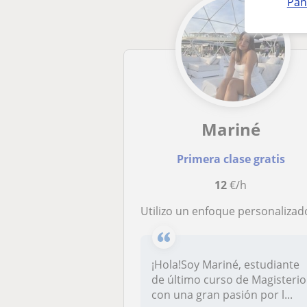
Pan
Mariné
Primera clase gratis
12
€/h
Utilizo un enfoque personalizado para adaptar cada sesión a las necesidades individuales. Metodología activa y diná
¡Hola!Soy Mariné, estudiante
de último curso de Magisterio
con una gran pasión por l...