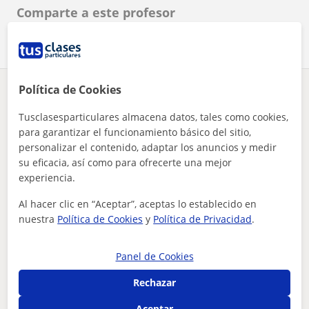
Comparte a este profesor
Política de Cookies
¿Hay algún error en este perfil?
Cuéntanos
Tusclasesparticulares almacena datos, tales como cookies,
para garantizar el funcionamiento básico del sitio,
Tus clases particulares
Historia
Valencia
Puçol
graduado en historia busca teletrabajo para impartir clases
personalizar el contenido, adaptar los anuncios y medir
su eficacia, así como para ofrecerte una mejor
Otros profesores de Historia en Puçol que
experiencia.
pueden interesarte
Al hacer clic en “Aceptar”, aceptas lo establecido en
nuestra
Política de Cookies
y
Política de Privacidad
.
Panel de Cookies
Rechazar
Aceptar