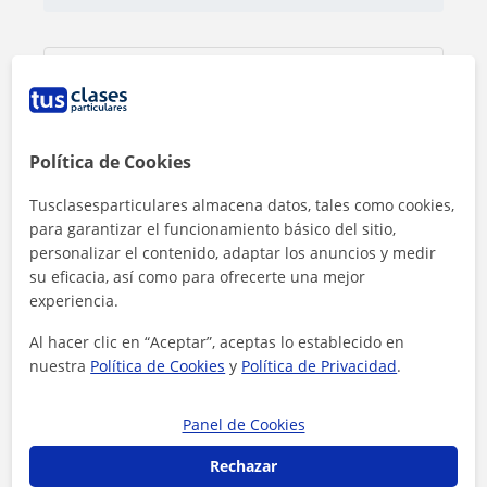
Política de Cookies
Tusclasesparticulares almacena datos, tales como cookies,
para garantizar el funcionamiento básico del sitio,
personalizar el contenido, adaptar los anuncios y medir
su eficacia, así como para ofrecerte una mejor
experiencia.
Al hacer clic en “Aceptar”, aceptas lo establecido en
nuestra
Política de Cookies
y
Política de Privacidad
.
Al hacer clic, aceptas nuestro
aviso legal
y de
privacidad
Panel de Cookies
Contactar ahora
Rechazar