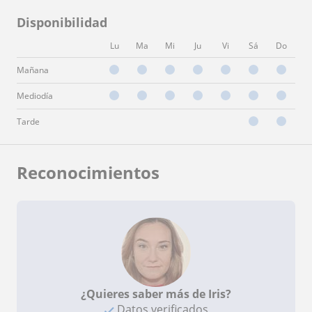
Disponibilidad
Lu
Ma
Mi
Ju
Vi
Sá
Do
Mañana
Mediodía
Tarde
Reconocimientos
¿Quieres saber más de Iris?
Datos verificados