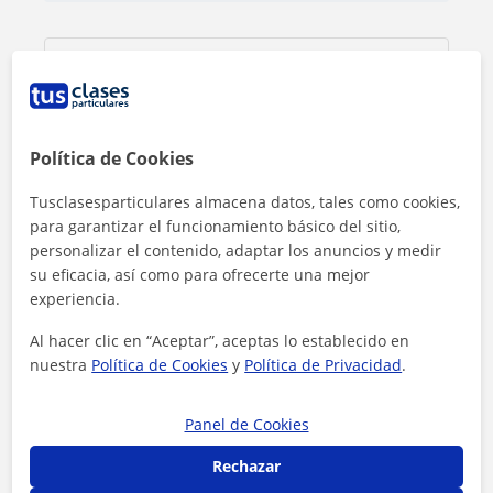
Política de Cookies
Tusclasesparticulares almacena datos, tales como cookies,
para garantizar el funcionamiento básico del sitio,
personalizar el contenido, adaptar los anuncios y medir
su eficacia, así como para ofrecerte una mejor
experiencia.
Al hacer clic en “Aceptar”, aceptas lo establecido en
Al hacer clic, aceptas nuestro
aviso legal
y de
privacidad
nuestra
Política de Cookies
y
Política de Privacidad
.
Panel de Cookies
Contactar ahora
Rechazar