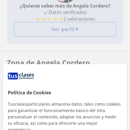
¿Quieres saber más de Angela Cordero?
Datos verificados
★
★
★
★
★
2 valoraciones
Ver perfil
Zona de Angela Cordero
Localidades a las que se desplaza para dar clase
Mislata
Burjassot
Valencia (Ciudad)
Política de Cookies
Tavernes Blanques
Almàssera
Alboraya
Tusclasesparticulares almacena datos, tales como cookies,
para garantizar el funcionamiento básico del sitio,
+
−
personalizar el contenido, adaptar los anuncios y medir
su eficacia, así como para ofrecerte una mejor
experiencia.