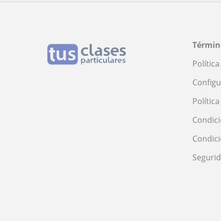
Términ
Polític
Configu
Polític
Condici
Condic
Seguri