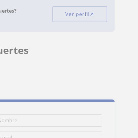
uertes?
Ver perfil
uertes