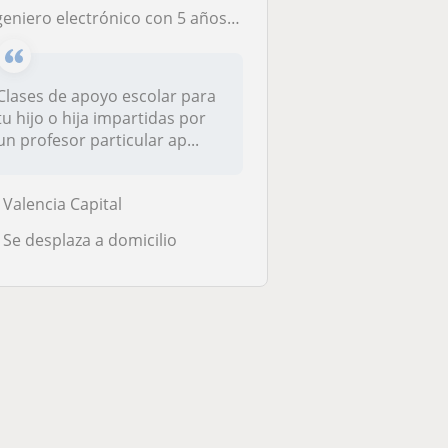
o electrónico con 5 años de experiencia y estudiante de máster que brinda clases de física y matemáticas en general.
Clases de apoyo escolar para
tu hijo o hija impartidas por
un profesor particular ap...
Valencia Capital
Se desplaza a domicilio