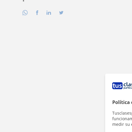
Política
Tusclases
funcionami
medir su 