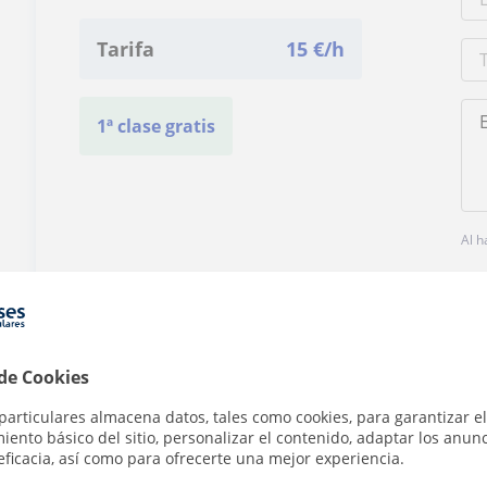
Tarifa
15
€/h
1ª clase gratis
Al h
 de Cookies
¿Hay algún error en este perfil?
Cuéntanos
particulares almacena datos, tales como cookies, para garantizar el
ento básico del sitio, personalizar el contenido, adaptar los anunc
eficacia, así como para ofrecerte una mejor experiencia.