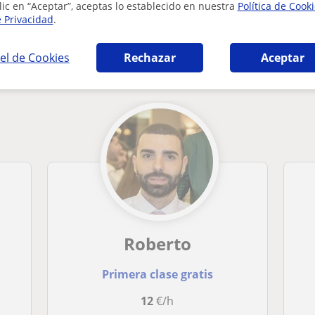
lic en “Aceptar”, aceptas lo establecido en nuestra
Política de Cook
e Privacidad
.
 en Valencia que pueden interesarte
el de Cookies
Rechazar
Aceptar
Roberto
Primera clase gratis
12
€/h