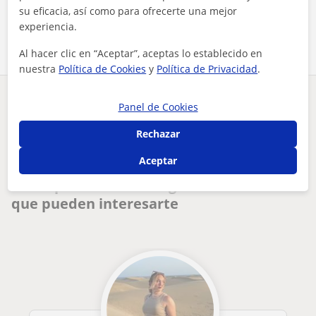
su eficacia, así como para ofrecerte una mejor
Comparte a este profesor
experiencia.
Al hacer clic en “Aceptar”, aceptas lo establecido en
nuestra
Política de Cookies
y
Política de Privacidad
.
¿Hay algún error en este perfil?
Cuéntanos
Panel de Cookies
Rechazar
Tus clases particulares
Inglés
Valencia
profesor de idiomas (inglés, alemán, español y árabe), doy c...
Aceptar
Otros profesores de Inglés en Valencia
que pueden interesarte