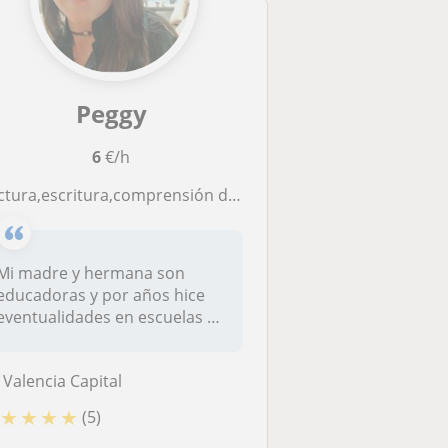
Peggy
6
€/h
ra,escritura,comprensión de lectura, habilidades numéricas. Y de Biología para ESO y Química para secundaria
Mi madre y hermana son
educadoras y por años hice
eventualidades en escuelas y
por 5...
Valencia Capital
★
★
★
★
(5)