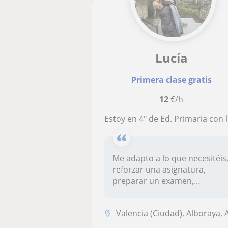
Lucía
Primera clase gratis
12
€/h
Estoy en 4º de Ed. Primaria con la mención de deporte. Estoy estudiando para el C2 de Valenciano e Inglés y cuento con el c1 ya
Me adapto a lo que necesitéis
reforzar una asignatura,
preparar un examen,
mejorar...
Valencia (Ciudad), Alboraya, Almàssera, Tavernes Blanqu