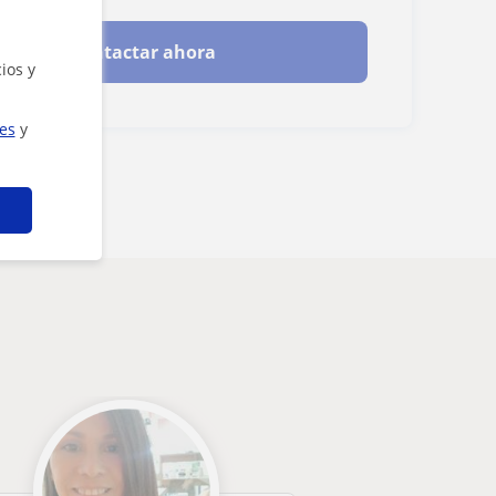
Contactar ahora
ios y
ies
y