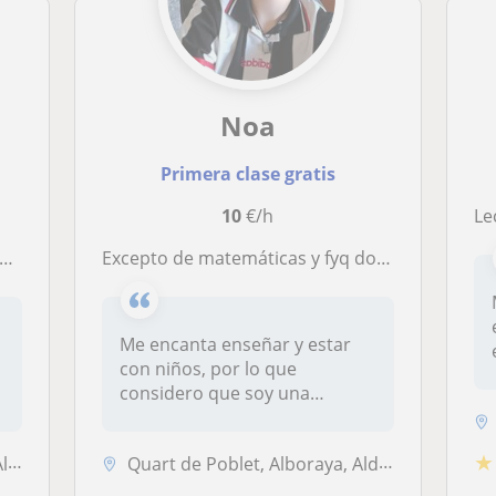
Noa
Primera clase gratis
10
€/h
Lectu
Excepto de matemáticas y fyq doy clase de todas las materias y ambientado a preferiblemente hasta 2 ESO
,
Me encanta enseñar y estar
con niños, por lo que
considero que soy una
persona basta...
★
es
Quart de Poblet, Alboraya, Aldaia, Manises, Mislata, Xirivella