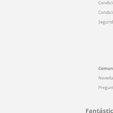
Condici
Condic
Seguri
Comun
Noveda
Pregunt
Fantásti