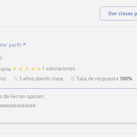
Dar clases 
Ver perfil
l
★
★
★
★
★
1 valoraciones
maria
dos
3 años dando clase
Tasa de respuesta
100%
 de Ferran opinan:
aaaaaaaaaaaaaa