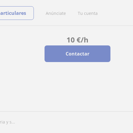
particulares
Anúnciate
Tu cuenta
10
€
/h
Contactar
a y s...