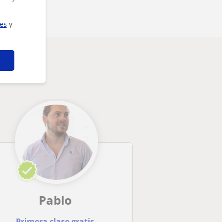
ies
y
eresarte
Pablo
Primera clase gratis