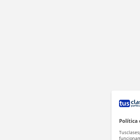
Política
Tusclases
funcionami