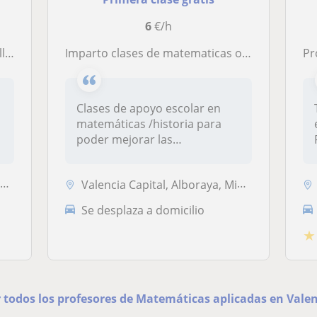
6
€/h
erato
Imparto clases de matematicas o historia para ayudar al aulumnado
Pro
Clases de apoyo escolar en
matemáticas /historia para
poder mejorar las
calificacion...
s
Valencia Capital, Alboraya, Mislata, Tavernes Blanques
Se desplaza a domicilio
★
 todos los profesores de Matemáticas aplicadas en Vale