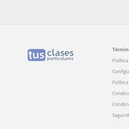
Términ
Polític
Configu
Polític
Condici
Condic
Seguri