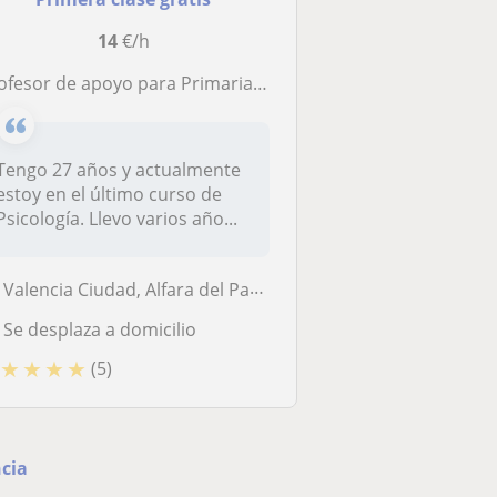
14
€/h
fesor de apoyo para Primaria, ESO y Bachillerato | Refuerzo y organización académica
Tengo 27 años y actualmente
estoy en el último curso de
Psicología. Llevo varios año...
Valencia Ciudad, Alfara del Patriarca, Godella, Moncada, Rocafort, Bét...
Se desplaza a domicilio
★
★
★
★
(5)
ncia