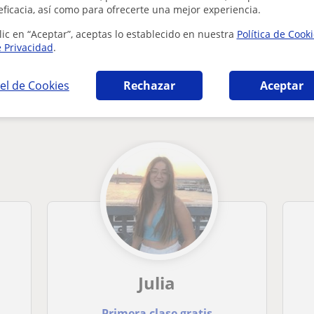
eficacia, así como para ofrecerte una mejor experiencia.
lic en “Aceptar”, aceptas lo establecido en nuestra
Política de Cook
e Privacidad
.
el de Cookies
Rechazar
Aceptar
áticas aplicadas en Valencia que pueden int
Julia
Primera clase gratis