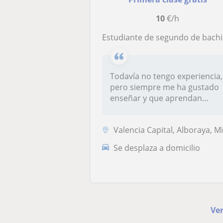
10
€/h
Estudiante de segundo de bachillerato de ciencias sociales se ofrece para impartir todo tipo de asignaturas, menos idiomas, desde primaria hasta bachill
Todavía no tengo experiencia,
pero siempre me ha gustado
enseñar y que aprendan
conm...
Valencia Capital, Alboraya, Mislata, Tavernes Blanque
Se desplaza a domicilio
Ver