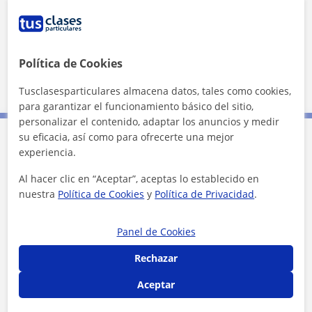
Localidades a las que se desplaza para dar clase
Alaquàs
Aldaia
Manises
Torrent (Valencia)
Xirivella
Política de Cookies
Quart de Poblet
Tusclasesparticulares almacena datos, tales como cookies,
para garantizar el funcionamiento básico del sitio,
personalizar el contenido, adaptar los anuncios y medir
su eficacia, así como para ofrecerte una mejor
experiencia.
Contacta con Vera
Al hacer clic en “Aceptar”, aceptas lo establecido en
Tarifa
25
€/h
nuestra
Política de Cookies
y
Política de Privacidad
.
1ª clase gratis
Panel de Cookies
Rechazar
Aceptar