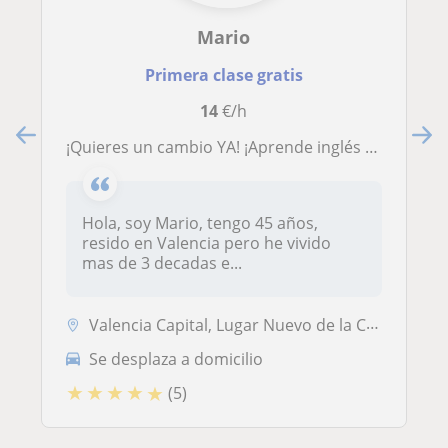
Mario
Primera clase gratis
14
€/h
¡Quieres un cambio YA! ¡Aprende inglés de forma amena y rápida! Profesor bilingüe, 5 años de experiencia, docente cualificado con TEFL
Hola, soy Mario, tengo 45 años,
resido en Valencia pero he vivido
mas de 3 decadas e...
Valencia Capital, Lugar Nuevo de la Corona, Mislata, Sedaví
Se desplaza a domicilio
★
★
★
★
★
(5)