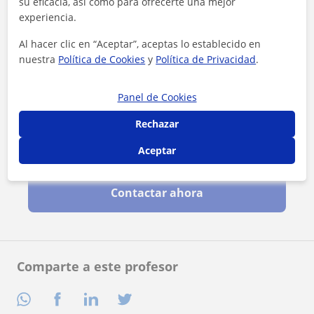
su eficacia, así como para ofrecerte una mejor
experiencia.
Al hacer clic en “Aceptar”, aceptas lo establecido en
nuestra
Política de Cookies
y
Política de Privacidad
.
Panel de Cookies
Rechazar
Aceptar
Al hacer clic, aceptas nuestro
aviso legal
y de
privacidad
Contactar ahora
Comparte a este profesor