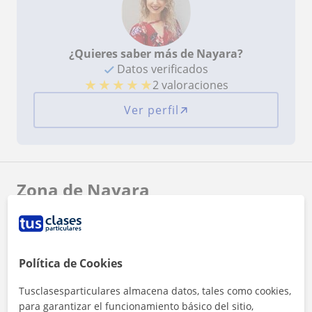
¿Quieres saber más de Nayara?
Datos verificados
★
★
★
★
★
2 valoraciones
Ver perfil
Zona de Nayara
Localidades a las que se desplaza para dar clase
Massanassa
Catarroja
Benetússer
Política de Cookies
Alfafar
Silla
Tusclasesparticulares almacena datos, tales como cookies,
para garantizar el funcionamiento básico del sitio,