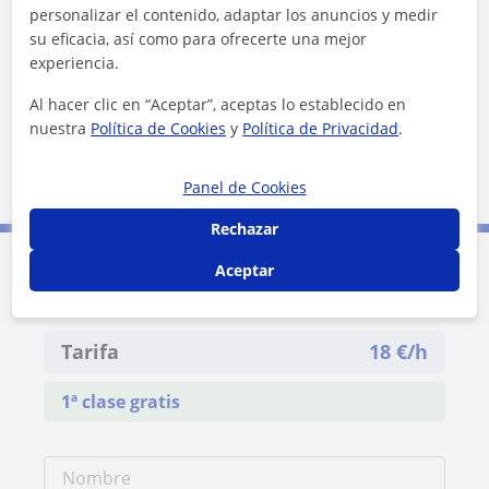
+
−
personalizar el contenido, adaptar los anuncios y medir
su eficacia, así como para ofrecerte una mejor
experiencia.
Al hacer clic en “Aceptar”, aceptas lo establecido en
nuestra
Política de Cookies
y
Política de Privacidad
.
5 km
Panel de Cookies
3 mi
Leaflet
| ©
OpenStreetMap
contributors
Rechazar
Aceptar
Contacta con Nayara
Tarifa
18
€/h
1ª clase gratis