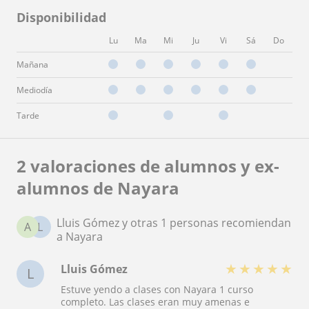
Disponibilidad
Lu
Ma
Mi
Ju
Vi
Sá
Do
Mañana
Mediodía
Tarde
2 valoraciones de alumnos y ex-
alumnos de Nayara
Lluis Gómez y otras 1 personas recomiendan
A
L
a Nayara
★
★
★
★
★
Lluis Gómez
L
Estuve yendo a clases con Nayara 1 curso
completo. Las clases eran muy amenas e