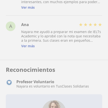
interesantes, con muchos ejemplos para poder
conseguir las competencias adecuadas. Siempre
Ver más
nos proponía juegos y dinámicas que hacen muy
entretenidas las clases. Además, desde el inicio
del curso estaba enfocada en conseguir superar y
entender el examen al que el curso era
★
★
★
★
★
Ana
A
preparación. Volvería a repetir sin ninguna duda,
Nayara me ayudó a preparar mi examen de IELTs
y no dudaría en valorar super positivamente la
Academic y lo aprobé con la nota que necesitaba
experiencia lectiva.
a la primera. Sus clases eran en pequeños
grupos para poder dedicar tiempo a corregirnos
Ver más
individualmente, la dinámica de las clases era
fluida, haciendo incapié en la expresión oral. Y
nos proporcionaba mucho material y recursos
adicionales para poder seguir mejorando. Creo
que es una gran profesora de inglés:)
Reconocimientos
Profesor Voluntario
Nayara es voluntario en TusClases Solidarias