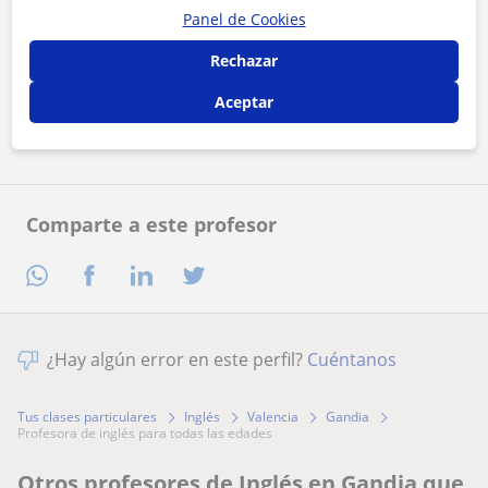
Panel de Cookies
Al hacer clic, aceptas nuestro
aviso legal
y de
privacidad
Rechazar
Aceptar
Contactar ahora
Comparte a este profesor
¿Hay algún error en este perfil?
Cuéntanos
Tus clases particulares
Inglés
Valencia
Gandia
profesora de inglés para todas las edades
Otros profesores de Inglés en Gandia que