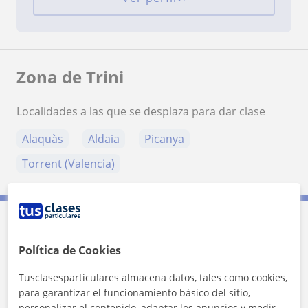
Zona de Trini
Localidades a las que se desplaza para dar clase
Alaquàs
Aldaia
Picanya
Torrent (Valencia)
Contacta con Trini
Política de Cookies
Tarifa
15
€/h
Tusclasesparticulares almacena datos, tales como cookies,
para garantizar el funcionamiento básico del sitio,
personalizar el contenido, adaptar los anuncios y medir