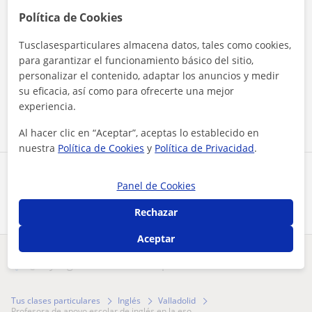
Política de Cookies
Tusclasesparticulares almacena datos, tales como cookies,
para garantizar el funcionamiento básico del sitio,
Al hacer clic, aceptas nuestro
aviso legal
y de
privacidad
personalizar el contenido, adaptar los anuncios y medir
su eficacia, así como para ofrecerte una mejor
Contactar ahora
experiencia.
Al hacer clic en “Aceptar”, aceptas lo establecido en
nuestra
Política de Cookies
y
Política de Privacidad
.
Comparte a este profesor
Panel de Cookies
Rechazar
Aceptar
¿Hay algún error en este perfil?
Cuéntanos
Tus clases particulares
Inglés
Valladolid
profesora de apoyo escolar de inglés en la eso