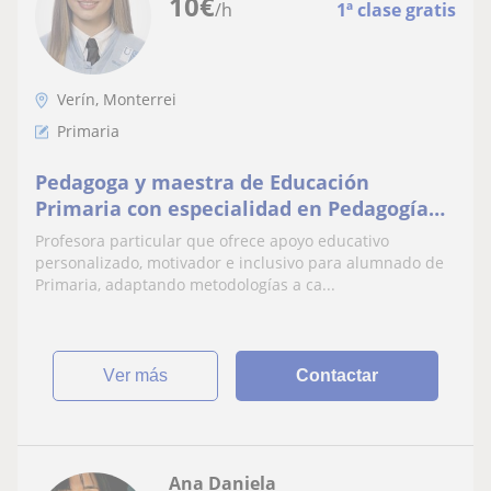
10
€
/h
1ª clase gratis
Verín, Monterrei
Primaria
Pedagoga y maestra de Educación
Primaria con especialidad en Pedagogía
Terapéutica. Posibilidad de clases Online
Profesora particular que ofrece apoyo educativo
o presenciales
personalizado, motivador e inclusivo para alumnado de
Primaria, adaptando metodologías a ca...
ver más
Contactar
Ana Daniela