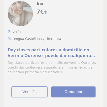
Iria
7
€
/h
Verín
Lengua Castellana y Literatura
Doy clases particulares a domicilio en
Verín o Ourense, puedo dar cualquiera
asignatura a niños en edad de educación
Doy clases particulares a domicilio en Verín o Ourense,
primaria o educación secundaria
puedo dar cualquiera asignatura a niños en edad de
educación primaria o educación s...
ver más
Contactar