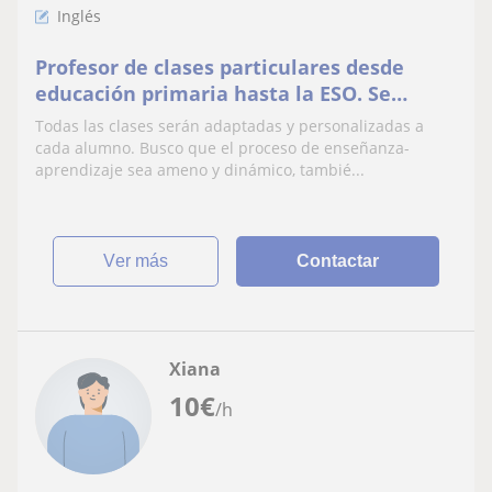
Inglés
Profesor de clases particulares desde
educación primaria hasta la ESO. Se
imparten tanto clases presenciales como
Todas las clases serán adaptadas y personalizadas a
online
cada alumno. Busco que el proceso de enseñanza-
aprendizaje sea ameno y dinámico, tambié...
ver más
Contactar
Xiana
10
€
/h