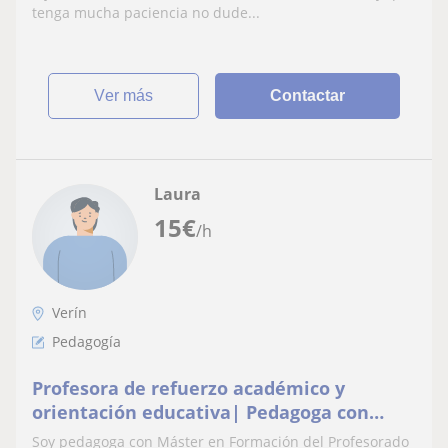
tenga mucha paciencia no dude...
ver más
Contactar
Laura
15
€
/h
Verín
Pedagogía
Profesora de refuerzo académico y
orientación educativa| Pedagoga con
Máster en Profesorado de Secundaria”.
Soy pedagoga con Máster en Formación del Profesorado