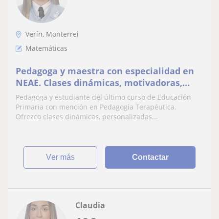
Verín, Monterrei
Matemáticas
Pedagoga y maestra con especialidad en
NEAE. Clases dinámicas, motivadoras,
adaptándome a cada ritmo de
Pedagoga y estudiante del último curso de Educación
aprendizaje. Posibilidad de clases Online
Primaria con mención en Pedagogía Terapéutica.
o presenciales
Ofrezco clases dinámicas, personalizadas...
ver más
Contactar
Claudia