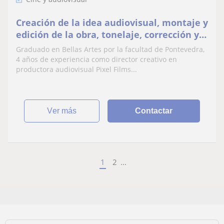
Creación de la idea audiovisual, montaje y
edición de la obra, tonelaje, corrección y
nivel de sonido, confección del proyecto
Graduado en Bellas Artes por la facultad de Pontevedra,
4 años de experiencia como director creativo en
productora audiovisual Pixel Films...
ver más
Contactar
1
2
...