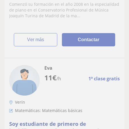
piano para todos los niveles y edades.
Comenzó su formación en el año 2008 en la especialidad
de piano en el Conservatorio Profesional de Música
Joaquín Turina de Madrid de la ma...
ver más
Contactar
Eva
11
€
/h
1ª clase gratis
Verín
Matemáticas: Matemáticas básicas
Soy estudiante de primero de