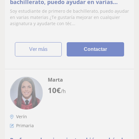
bachillerato, puedo ayudar en varias
materias 💖
Soy estudiante de primero de bachillerato, puedo ayudar
en varias materias ¿Te gustaría mejorar en cualquier
asignatura y ayudarte con téc...
ver más
Contactar
Marta
10
€
/h
Verín
Primaria