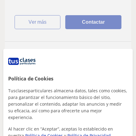
ver más
Contactar
Rubén
12
€
/h
1ª clase gratis
Política de Cookies
Verín
Tusclasesparticulares almacena datos, tales como cookies,
Biología
para garantizar el funcionamiento básico del sitio,
personalizar el contenido, adaptar los anuncios y medir
Bombero forestal y Docente para la
su eficacia, así como para ofrecerte una mejor
experiencia.
formación profesional y el empleo
Me considero una persona con mucho entusiasmo,
Al hacer clic en “Aceptar”, aceptas lo establecido en
también me apasiona la naturaleza y todos los
nuestra
Política de Cookies
y
Política de Privacidad
.