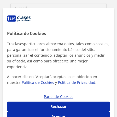
Política de Cookies
Tusclasesparticulares almacena datos, tales como cookies,
para garantizar el funcionamiento básico del sitio,
personalizar el contenido, adaptar los anuncios y medir
su eficacia, así como para ofrecerte una mejor
Al hacer clic, aceptas nuestro
aviso legal
y de
privacidad
experiencia.
Al hacer clic en “Aceptar”, aceptas lo establecido en
Contactar ahora
nuestra
Política de Cookies
y
Política de Privacidad
.
Panel de Cookies
Rechazar
Comparte a este profesor
Aceptar