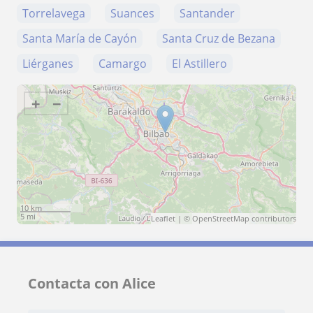
Torrelavega
Suances
Santander
Santa María de Cayón
Santa Cruz de Bezana
Liérganes
Camargo
El Astillero
+
−
10 km
5 mi
Leaflet
| ©
OpenStreetMap
contributors
Contacta con Alice