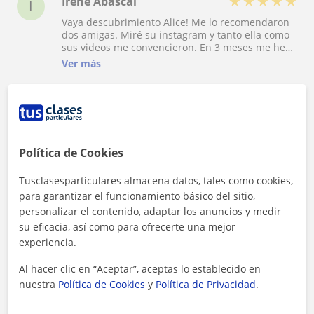
★
★
★
★
★
Irene Abascal
I
Vaya descubrimiento Alice! Me lo recomendaron
dos amigas. Miré su instagram y tanto ella como
sus videos me convencieron. En 3 meses me he
sacado el b2 de aptis. Pensé que nunca me lo iba
Ver más
a sacar porque era nula con el inglés pero al final
ha terminado hasta gustándome! Quería el titulo
para acabar la carrera, que me lo pedían
★
★
★
★
★
Patricia Sánchez
P
Mi hijo estaba suspendiendo inglés . Pasa a
segundo de bachiller ahora y quiere sacarse el b2
Política de Cookies
paralelamente. Fue empezar con Alice y empezar
a mejorar en clase, sacando primero con un 7 y
Ver más
Tusclasesparticulares almacena datos, tales como cookies,
pico! Este año se presentará al b2 tambien, y
para garantizar el funcionamiento básico del sitio,
según como veo que está avanzando no tengo
dudas de que con Alice se lo va a sacar. Me dice
personalizar el contenido, adaptar los anuncios y medir
Ver todas las valoraciones
que está encantado con las explicaciones y con
su eficacia, así como para ofrecerte una mejor
todo, que ahora lo entiende de verdad
experiencia.
Al hacer clic en “Aceptar”, aceptas lo establecido en
Reconocimientos
nuestra
Política de Cookies
y
Política de Privacidad
.
Profesor verificado