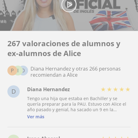
267 valoraciones de alumnos y
ex-alumnos de Alice
Diana Hernandez y otras 266 personas
P
I
D
recomiendan a Alice
★
★
★
★
★
Diana Hernandez
D
Tengo una hija que estaba en Bachiller y se
quería preparar para la PAU. Estuvo con Alice el
año pasado y genial, ha sacado un 9 en la
selectividad. Estamos ambas muy contentas. Ha
Ver más
mejorado muchísimo en todas las áreas y está
super motivada con el inglés, tanto que ahora
quiere presentarse al c1 con Alice