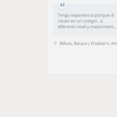
Tengo experiencia porque di
clases en un colegio , a
diferente nivel y mayormente
lo...
Bilbao, Basauri, Etxebarri, Anteiglesia de San Esteban-Etxebarri Do, .