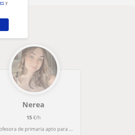
ies
y
Nerea
15
€/h
ofesora de primaria apto para todas las asignaturas