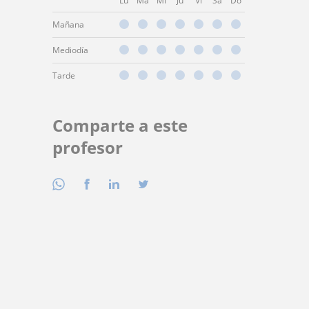
Lu
Ma
Mi
Ju
Vi
Sá
Do
Mañana
Mediodía
Tarde
Comparte a este
profesor