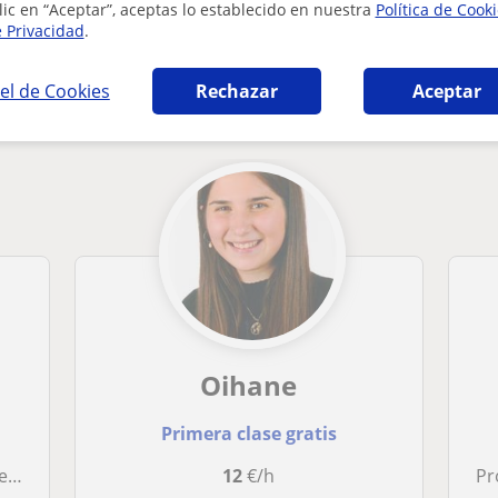
lic en “Aceptar”, aceptas lo establecido en nuestra
Política de Cook
e Privacidad
.
ia en Bilbao que pueden interesarte
el de Cookies
Rechazar
Aceptar
Oihane
Primera clase gratis
nden
12
€/h
Pr