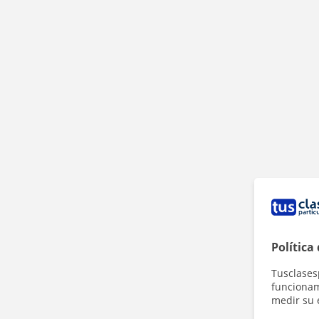
Política
Tusclases
funcionami
medir su 