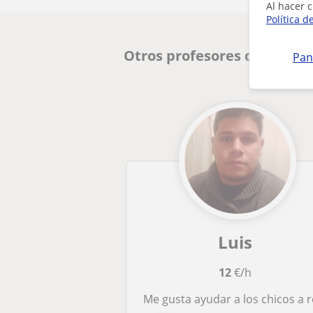
Al hacer c
Política d
Otros profesores de Primar
Pan
Luis
12
€/h
Me gusta ayudar a los chicos a reforzar sus conocimientos con métodos diferentes así podrán divertirse mientras apre