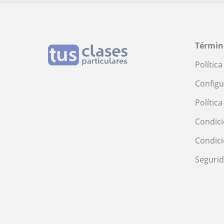
Términ
Polític
Configu
Polític
Condici
Condic
Seguri