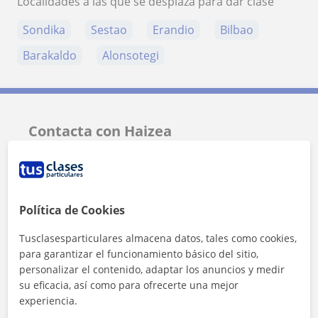
Localidades a las que se desplaza para dar clase
Sondika
Sestao
Erandio
Bilbao
Barakaldo
Alonsotegi
Contacta con Haizea
Tarifa
15
€/h
1ª clase gratis
Política de Cookies
Tusclasesparticulares almacena datos, tales como cookies,
para garantizar el funcionamiento básico del sitio,
personalizar el contenido, adaptar los anuncios y medir
su eficacia, así como para ofrecerte una mejor
experiencia.