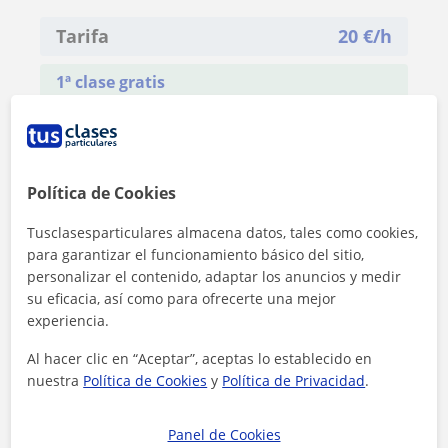
Tarifa
20
€/h
1ª clase gratis
Política de Cookies
Tusclasesparticulares almacena datos, tales como cookies,
para garantizar el funcionamiento básico del sitio,
personalizar el contenido, adaptar los anuncios y medir
su eficacia, así como para ofrecerte una mejor
experiencia.
Al hacer clic en “Aceptar”, aceptas lo establecido en
nuestra
Política de Cookies
y
Política de Privacidad
.
Al hacer clic, aceptas nuestro
aviso legal
y de
privacidad
Panel de Cookies