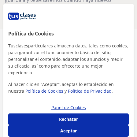
guárdala y te avisaremos cuando haya nuevos
profesores
Eliminar filtros
Guardar búsqueda
Política de Cookies
Tusclasesparticulares almacena datos, tales como cookies,
Clases más buscadas
para garantizar el funcionamiento básico del sitio,
personalizar el contenido, adaptar los anuncios y medir
su eficacia, así como para ofrecerte una mejor
Apoyo escolar
Universidad
experiencia.
Clases de conversación
Al hacer clic en “Aceptar”, aceptas lo establecido en
Clases de Inglés
Profesores de
nuestra
Política de Cookies
y
Política de Privacidad
.
Matemáticas
Clases de Lengua
Clases de Español para
Castellana y Literatura
extranjeros
Panel de Cookies
Clases de Francés
Profesores de Biología
Rechazar
Apoyo escolar para ESO
Profesores de Química
Aceptar
Apoyo escolar
Clases de Historia