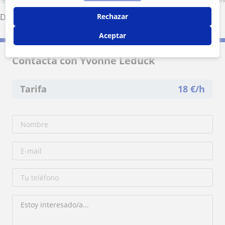
Dólar
·
Las Tres Villas
·
Fiñana
Rechazar
·
Abrucena
·
Abla
Aceptar
Contacta con Yvonne Leduck
Tarifa
18
€/h