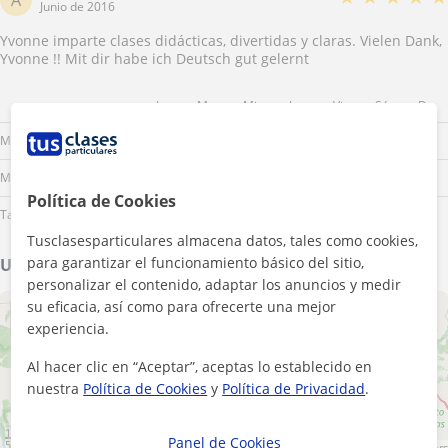
A
Junio de 2016
Yvonne imparte clases didácticas, divertidas y claras. Vielen Dank,
Yvonne !! Mit dir habe ich Deutsch gut gelernt
Lu
Ma
Mi
Ju
Vi
Sá
Do
Mañana
Mediodía
Política de Cookies
Tarde
Tusclasesparticulares almacena datos, tales como cookies,
para garantizar el funcionamiento básico del sitio,
Ubicación de mis clases
personalizar el contenido, adaptar los anuncios y medir
su eficacia, así como para ofrecerte una mejor
+
−
experiencia.
Al hacer clic en “Aceptar”, aceptas lo establecido en
nuestra
Política de Cookies
y
Política de Privacidad
.
10 km
Panel de Cookies
5 mi
Leaflet
| ©
OpenStreetMap
contributors