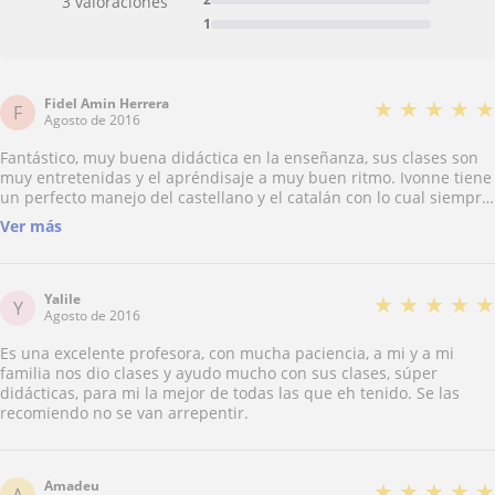
3 valoraciones
1
Fidel Amin Herrera
★
★
★
★
★
F
Agosto de 2016
Fantástico, muy buena didáctica en la enseñanza, sus clases son
muy entretenidas y el apréndisaje a muy buen ritmo. Ivonne tiene
un perfecto manejo del castellano y el catalán con lo cual siempre
te evacua las dudas perfectamente. Con sus clases en 10 meses
Ver más
pude defenderme ,conseguir trabajo y establecerme en Alemania.
Yalile
★
★
★
★
★
Y
Agosto de 2016
Es una excelente profesora, con mucha paciencia, a mi y a mi
familia nos dio clases y ayudo mucho con sus clases, súper
didácticas, para mi la mejor de todas las que eh tenido. Se las
recomiendo no se van arrepentir.
Amadeu
★
★
★
★
★