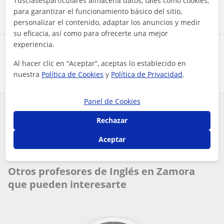
Tusclasesparticulares almacena datos, tales como cookies,
para garantizar el funcionamiento básico del sitio,
personalizar el contenido, adaptar los anuncios y medir
su eficacia, así como para ofrecerte una mejor
experiencia.
Comparte a este profesor
Al hacer clic en “Aceptar”, aceptas lo establecido en
nuestra
Política de Cookies
y
Política de Privacidad
.
Panel de Cookies
¿Hay algún error en este perfil?
Cuéntanos
Rechazar
Aceptar
Tus clases particulares
Inglés
Zamora
clases de inglés, con certificado de b2 y experiencia en el ...
Otros profesores de Inglés en Zamora
que pueden interesarte