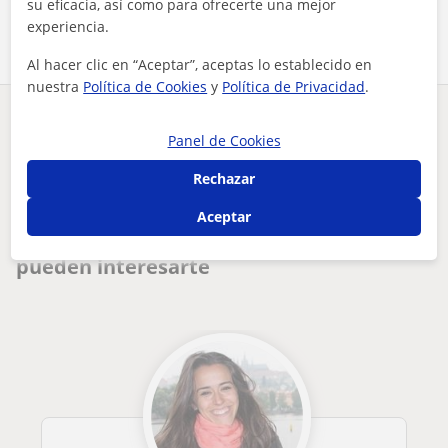
Comparte a este profesor
su eficacia, así como para ofrecerte una mejor
experiencia.
Al hacer clic en “Aceptar”, aceptas lo establecido en
nuestra
Política de Cookies
y
Política de Privacidad
.
¿Hay algún error en este perfil?
Cuéntanos
Panel de Cookies
Rechazar
Tus clases particulares
Inglés
Zamora
Porto
profesor de apoyo escolar especializado em enseñanza a estra...
Aceptar
Otros profesores de Inglés en Porto que
pueden interesarte