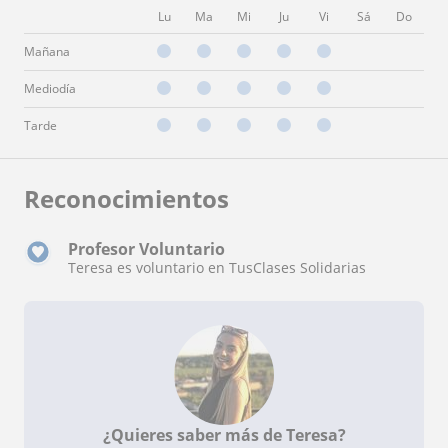
Lu
Ma
Mi
Ju
Vi
Sá
Do
Mañana
Mediodía
Tarde
Reconocimientos
Profesor Voluntario
Teresa es voluntario en TusClases Solidarias
¿Quieres saber más de Teresa?