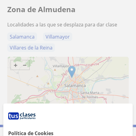
Zona de Almudena
Localidades a las que se desplaza para dar clase
Salamanca
Villamayor
Villares de la Reina
+
−
5 km
3 mi
Leaflet
| ©
OpenStreetMap
contributors
Política de Cookies