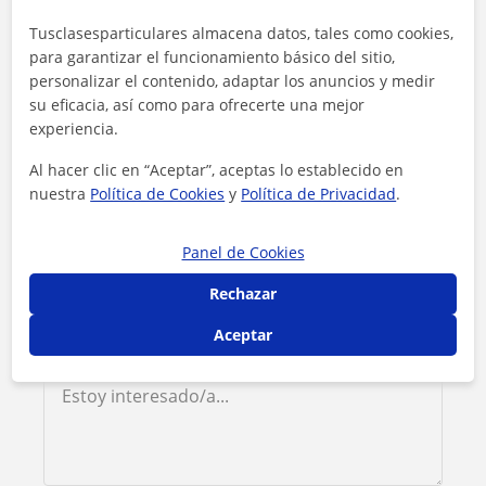
Contacta con Almudena
Tusclasesparticulares almacena datos, tales como cookies,
para garantizar el funcionamiento básico del sitio,
personalizar el contenido, adaptar los anuncios y medir
Tarifa
15
€/h
su eficacia, así como para ofrecerte una mejor
experiencia.
1ª clase gratis
Al hacer clic en “Aceptar”, aceptas lo establecido en
nuestra
Política de Cookies
y
Política de Privacidad
.
Panel de Cookies
Rechazar
Aceptar