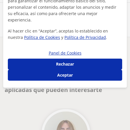
para garantizar el funcionamiento básico del sitio,
personalizar el contenido, adaptar los anuncios y medir
Comparte a este profesor
su eficacia, así como para ofrecerte una mejor
experiencia.
Al hacer clic en “Aceptar”, aceptas lo establecido en
nuestra
Política de Cookies
y
Política de Privacidad
.
¿Hay algún error en este perfil?
Cuéntanos
Panel de Cookies
Rechazar
Tus clases particulares
On-line
Matemáticas aplicadas
clases adaptadas a cada persona para su correcto aprendizaje...
Aceptar
Otros profesores online de Matemáticas
aplicadas que pueden interesarte