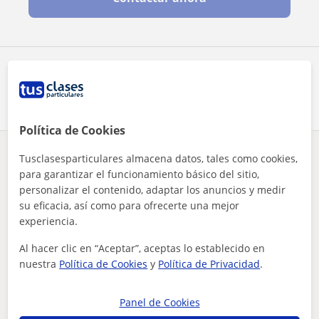
Comparte a este profesor
Política de Cookies
Tusclasesparticulares almacena datos, tales como cookies,
¿Hay algún error en este perfil?
Cuéntanos
para garantizar el funcionamiento básico del sitio,
personalizar el contenido, adaptar los anuncios y medir
Tus clases particulares
Inglés
Zaragoza
Figueruelas
su eficacia, así como para ofrecerte una mejor
clases de idiomas online. preparación a exámenes
experiencia.
Otros profesores de Inglés en Figueruelas
Al hacer clic en “Aceptar”, aceptas lo establecido en
que pueden interesarte
nuestra
Política de Cookies
y
Política de Privacidad
.
Panel de Cookies