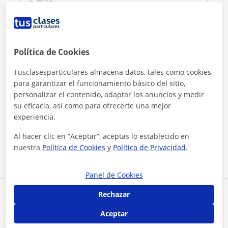
Política de Cookies
Tusclasesparticulares almacena datos, tales como cookies,
para garantizar el funcionamiento básico del sitio,
personalizar el contenido, adaptar los anuncios y medir
su eficacia, así como para ofrecerte una mejor
Al hacer clic, aceptas nuestro
aviso legal
y de
privacidad
experiencia.
Al hacer clic en “Aceptar”, aceptas lo establecido en
Contactar ahora
nuestra
Política de Cookies
y
Política de Privacidad
.
Panel de Cookies
Rechazar
Comparte a este profesor
Aceptar