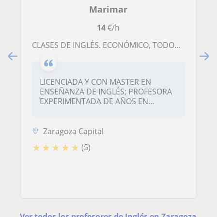
Marimar
14
€/h
CLASES DE INGLÉS. ECONÓMICO, TODOS LOS NIVELES,PREPARACIÓNTODO TIPO DE EXÁMENENES
LICENCIADA Y CON MASTER EN
ENSEÑANZA DE INGLÉS; PROFESORA
EXPERIMENTADA DE AÑOS EN...
Zaragoza Capital
★
★
★
★
★
(5)
Ver todos los profesores de Inglés en Zaragoza