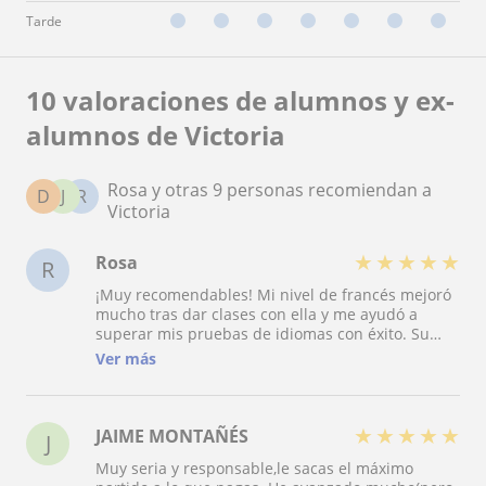
Tarde
10 valoraciones de alumnos y ex-
alumnos de Victoria
Rosa y otras 9 personas recomiendan a
D
J
R
Victoria
★
★
★
★
★
Rosa
R
¡Muy recomendables! Mi nivel de francés mejoró
mucho tras dar clases con ella y me ayudó a
superar mis pruebas de idiomas con éxito. Su
forma de enseñar es amable y paciente, pero
Ver más
profesional y de nivel. Estoy muy contenta de
haber podido contar con ella como profesora.
★
★
★
★
★
JAIME MONTAÑÉS
J
Muy seria y responsable,le sacas el máximo