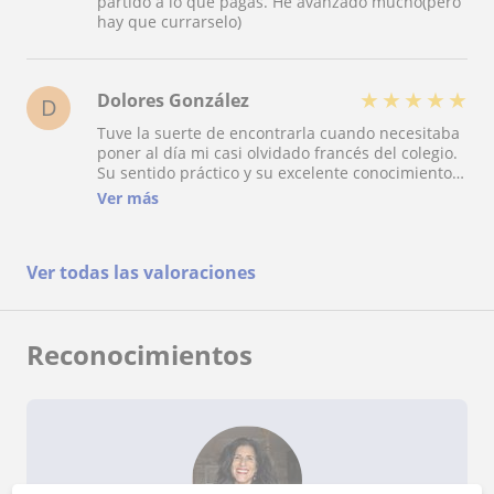
partido a lo que pagas. He avanzado mucho(pero
hay que currarselo)
★
★
★
★
★
Dolores González
D
Tuve la suerte de encontrarla cuando necesitaba
poner al día mi casi olvidado francés del colegio.
Su sentido práctico y su excelente conocimiento
del idioma y de los giros coloquiales me
Ver más
permitieron relacionarme en Francia con
naturalidad. ¡Gracias, Victoria!
Ver todas las valoraciones
Reconocimientos