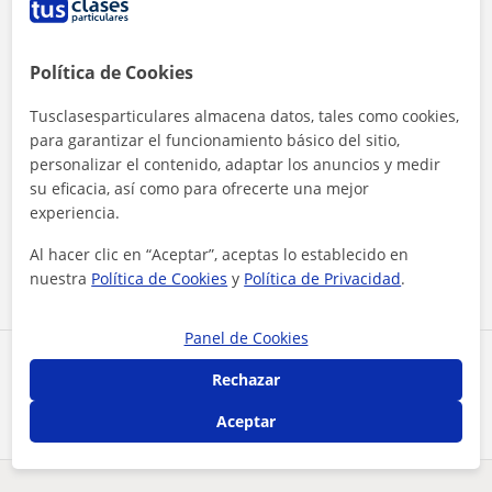
Política de Cookies
Tusclasesparticulares almacena datos, tales como cookies,
para garantizar el funcionamiento básico del sitio,
personalizar el contenido, adaptar los anuncios y medir
su eficacia, así como para ofrecerte una mejor
Al hacer clic, aceptas nuestro
aviso legal
y de
privacidad
experiencia.
Contactar ahora
Al hacer clic en “Aceptar”, aceptas lo establecido en
nuestra
Política de Cookies
y
Política de Privacidad
.
Panel de Cookies
Comparte a este profesor
Rechazar
Aceptar