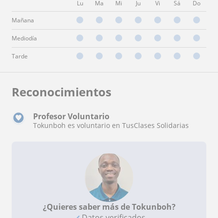
Lu
Ma
Mi
Ju
Vi
Sá
Do
Mañana
Mediodía
Tarde
Reconocimientos
Profesor Voluntario
Tokunboh es voluntario en TusClases Solidarias
¿Quieres saber más de Tokunboh?
Datos verificados